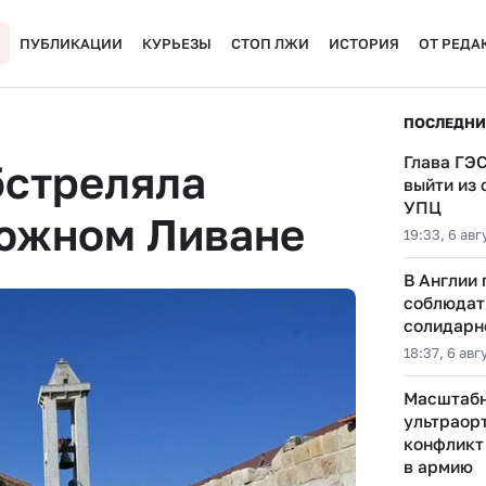
ПУБЛИКАЦИИ
КУРЬЕЗЫ
СТОП ЛЖИ
ИСТОРИЯ
ОТ РЕДА
ПОСЛЕДНИ
Глава ГЭ
бстреляла
выйти из
УПЦ
 южном Ливане
19:33, 6 авг
В Англии
соблюдать
солидарн
18:37, 6 авг
Масштабн
ультраор
конфликт
в армию