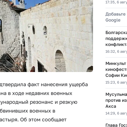
17:35, 6 авг
Добавьте 
Google
Болгарск
поддержк
конфликт
16:32, 6 авг
Минкульт
кинофест
Софии Ки
15:23, 6 авг
дтвердила факт нанесения ущерба
ана в ходе недавних военных
Мусульма
против из
ународный резонанс и резкую
Акса
обвинивших военных в
14:29, 6 авг
астыря. Об этом сообщает
Глава Гос