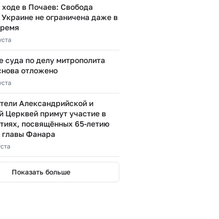
 ходе в Почаев: Свобода
 Украине не ограничена даже в
время
уста
е суда по делу митрополита
снова отложено
уста
тели Александрийской и
й Церквей примут участие в
тиях, посвящённых 65-летию
 главы Фанара
уста
Показать больше