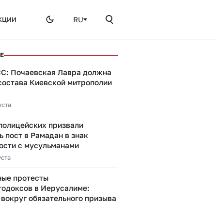
RU
КЦИИ
Е
СС: Почаевская Лавра должна
 состава Киевской митрополии
уста
 полицейских призвали
 пост в Рамадан в знак
ости с мусульманами
уста
ые протесты
тодоксов в Иерусалиме:
 вокруг обязательного призыва