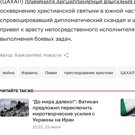
(ЦАХАЛ)
применила дисциплинарные взыскания
осквернению христианской святыни в южной част
спровоцировавший дипломатический скандал и 
привел к аресту непосредственного исполнителя
выполнения боевых задач.
Автор:
RaskolamNet
|
Новости
|
война
Израиль
Ливан
преследование христиан
ЦАХАЛ
ЧИТАЙТЕ ТАКЖЕ
"До мира далеко!": Ватикан
предложил переключить
миротворческие усилия с
Украины на Иран
13:23, 23 июля