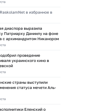
уста
RaskolamNet в избранное в
ая диаспора выразила
у Патриарху Даниилу на фоне
а с архимандритом Никанором
уста
 одобрил проведение
иваля украинского кино в
евской
уста
нские страны выступили
менения статуса мечети Аль-
уста
эсполнитики Еленский о