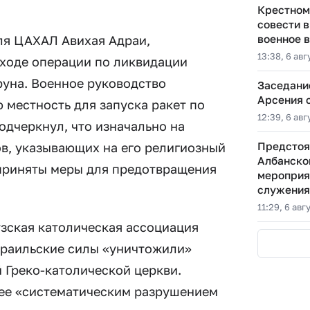
Крестном
совести в
ля ЦАХАЛ Авихая Адраи,
военное 
13:38, 6 авг
 ходе операции по ликвидации
руна. Военное руководство
Заседани
Арсения 
 местность для запуска ракет по
12:39, 6 авг
одчеркнул, что изначально на
в, указывающих на его религиозный
Предстоя
Албанско
дприняты меры для предотвращения
мероприя
служения
11:29, 6 авг
зская католическая ассоциация
 израильские силы «уничтожили»
 Греко-католической церкви.
ее «систематическим разрушением