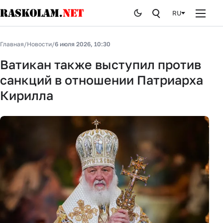
RU
Главная
Главная
/
Новости
/
6 июля 2026, 10:30
Новости
Ватикан также выступил против
санкций в отношении Патриарха
Публикации
Кирилла
Курьезы
Стоп лжи
История
От редакции