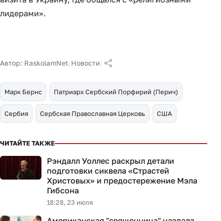
лидерами».
Автор:
RaskolamNet
|
Новости
|
Марк Бернс
Патриарх Сербский Порфирий (Перич)
Сербия
Сербская Православная Церковь
США
ЧИТАЙТЕ ТАКЖЕ
Рэндалл Уоллес раскрыл детали
подготовки сиквела «Страстей
Христовых» и предостережение Мэла
Гибсона
18:28, 23 июля
Американская "священница" назвала