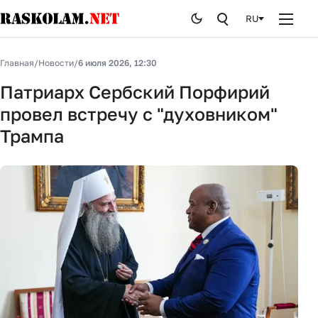
RU
Главная
Главная
/
Новости
/
6 июля 2026, 12:30
Новости
Патриарх Сербский Порфирий
провел встречу с "духовником"
Публикации
Трампа
Курьезы
Стоп лжи
История
От редакции