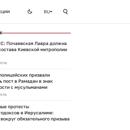
RU
КЦИИ
Е
СС: Почаевская Лавра должна
 состава Киевской митрополии
уста
 полицейских призвали
 пост в Рамадан в знак
ости с мусульманами
уста
ые протесты
тодоксов в Иерусалиме:
 вокруг обязательного призыва