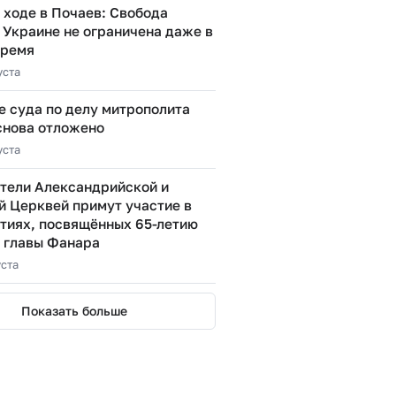
 ходе в Почаев: Свобода
 Украине не ограничена даже в
время
уста
е суда по делу митрополита
снова отложено
уста
тели Александрийской и
й Церквей примут участие в
тиях, посвящённых 65-летию
 главы Фанара
уста
Показать больше