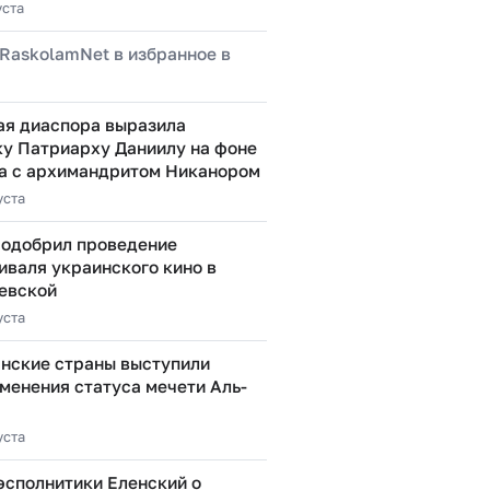
уста
RaskolamNet в избранное в
ая диаспора выразила
у Патриарху Даниилу на фоне
а с архимандритом Никанором
уста
 одобрил проведение
иваля украинского кино в
евской
уста
нские страны выступили
менения статуса мечети Аль-
уста
эсполнитики Еленский о