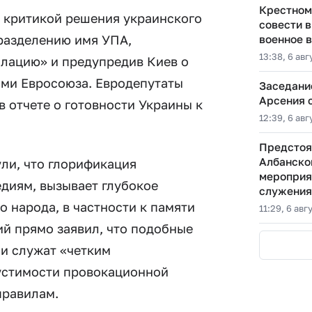
Крестном
 критикой решения украинского
совести в
разделению имя УПА,
военное 
13:38, 6 авг
алацию» и предупредив Киев о
ми Евросоюза. Евродепутаты
Заседани
Арсения 
 отчете о готовности Украины к
12:39, 6 авг
Предстоя
Албанско
ли, что глорификация
мероприя
диям, вызывает глубокое
служения
 народа, в частности к памяти
11:29, 6 авг
й прямо заявил, что подобные
и служат «четким
устимости провокационной
правилам.