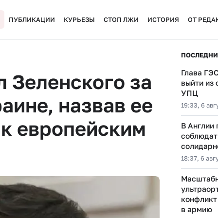
ПУБЛИКАЦИИ
КУРЬЕЗЫ
СТОП ЛЖИ
ИСТОРИЯ
ОТ РЕДА
ПОСЛЕДНИ
Глава ГЭ
 Зеленского за
выйти из
УПЦ
аине, назвав ее
19:33, 6 авг
 к европейским
В Англии
соблюдать
солидарн
18:37, 6 авг
Масштабн
ультраор
конфликт
в армию