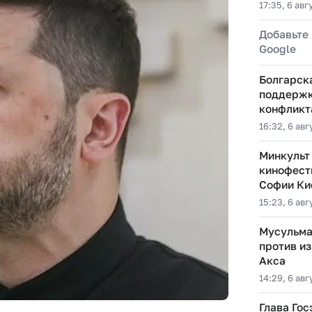
17:35, 6 авг
Добавьте 
Google
Болгарск
поддержк
конфликт
16:32, 6 авг
Минкульт
кинофест
Софии Ки
15:23, 6 авг
Мусульма
против из
Акса
14:29, 6 авг
Глава Гос