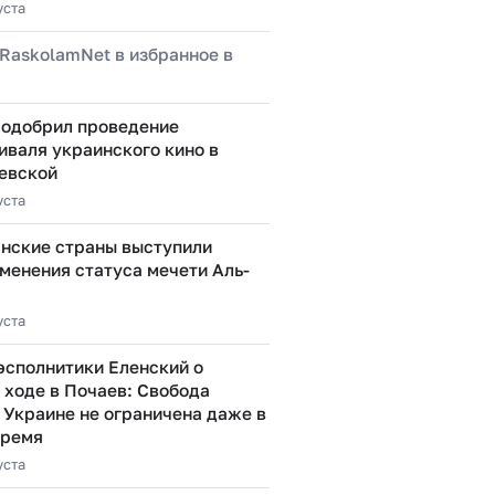
уста
RaskolamNet в избранное в
 одобрил проведение
иваля украинского кино в
евской
уста
нские страны выступили
менения статуса мечети Аль-
уста
эсполнитики Еленский о
 ходе в Почаев: Свобода
 Украине не ограничена даже в
время
уста