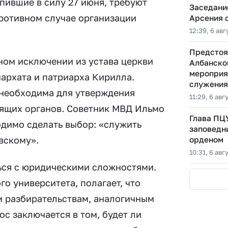
упившие в силу 27 июня, требуют
Заседани
противном случае организации
Арсения 
12:39, 6 авг
Предстоя
ном исключении из устава церкви
Албанско
мероприя
архата и патриарха Кирилла.
служения
 необходима для утверждения
11:29, 6 авг
дящих органов. Советник МВД Ильмо
Глава ПЦ
одимо сделать выбор: «служить
заповедн
вскому».
орденом
10:31, 6 авг
ься с юридическими сложностями.
о университета, полагает, что
м разбирательствам, аналогичным
ос заключается в том, будет ли