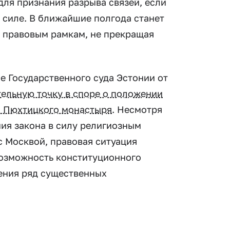
ля признания разрыва связей, если
 силе. В ближайшие полгода станет
м правовым рамкам, не прекращая
е Государственного суда Эстонии от
тельную точку в споре о положении
и Пюхтицкого монастыря
. Несмотря
ния закона в силу религиозным
с Москвой, правовая ситуация
возможность конституционного
нения ряд существенных