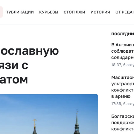
ПУБЛИКАЦИИ
КУРЬЕЗЫ
СТОП ЛЖИ
ИСТОРИЯ
ОТ РЕДА
ПОСЛЕДНИ
В Англии
вославную
соблюдать
солидарн
язи с
18:37, 6 авг
атом
Масштабн
ультраор
конфликт
в армию
17:35, 6 авг
Болгарск
поддержк
конфликт