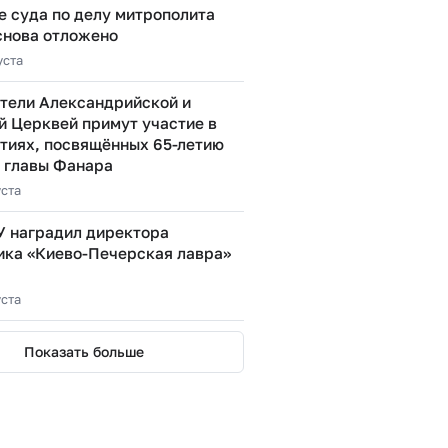
е суда по делу митрополита
снова отложено
уста
тели Александрийской и
й Церквей примут участие в
тиях, посвящённых 65-летию
 главы Фанара
уста
У наградил директора
ика «Киево-Печерская лавра»
уста
Показать больше