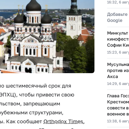
16:32, 6 авг
Добавьте 
Google
Минкульт
кинофест
Софии Ки
15:23, 6 авг
Мусульма
против из
Акса
14:29, 6 авг
ло шестимесячный срок для
ЭПХЦ), чтобы привести свою
Глава Гос
Крестном
ельством, запрещающим
совести в
арубежными структурами,
военное 
ы. Как сообщает
Orthodox Times
,
13:38, 6 авг