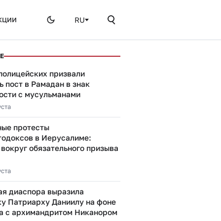
RU
КЦИИ
Е
 полицейских призвали
 пост в Рамадан в знак
ости с мусульманами
уста
ые протесты
тодоксов в Иерусалиме:
 вокруг обязательного призыва
уста
ая диаспора выразила
у Патриарху Даниилу на фоне
а с архимандритом Никанором