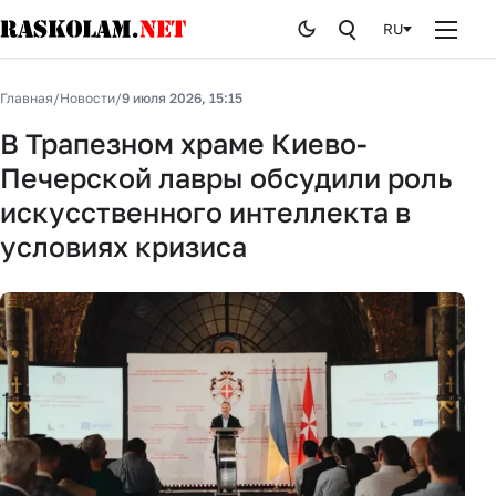
RU
Главная
Главная
/
Новости
/
9 июля 2026, 15:15
Новости
В Трапезном храме Киево-
Печерской лавры обсудили роль
Публикации
искусственного интеллекта в
Курьезы
условиях кризиса
Стоп лжи
История
От редакции