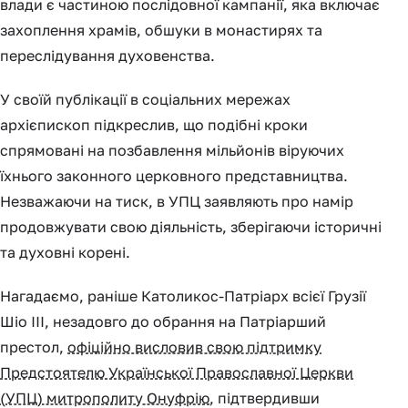
влади є частиною послідовної кампанії, яка включає
захоплення храмів, обшуки в монастирях та
переслідування духовенства.
У своїй публікації в соціальних мережах
архієпископ підкреслив, що подібні кроки
спрямовані на позбавлення мільйонів віруючих
їхнього законного церковного представництва.
Незважаючи на тиск, в УПЦ заявляють про намір
продовжувати свою діяльність, зберігаючи історичні
та духовні корені.
Нагадаємо, раніше Католикос-Патріарх всієї Грузії
Шіо III, незадовго до обрання на Патріарший
престол,
офіційно висловив свою підтримку
Предстоятелю Української Православної Церкви
(УПЦ) митрополиту Онуфрію
, підтвердивши