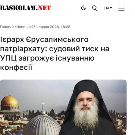
UA
Головна
Головна
/
Новини
/
25 червня 2026, 18:28
Новини
Ієрарх Єрусалимського
патріархату: судовий тиск на
Публікації
УПЦ загрожує існуванню
Курйози
конфесії
Стоп брехні
Історія
Від редакції