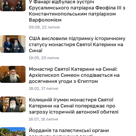
У Фанарі відбулася зустріч
Єрусалимського патріарха Феофіла III з
Константинопольським патріархом
Варфоломієм
09:09, 22 липня
США висловили підтримку історичному
статусу монастиря Святої Катерини на
Синаї
19:05, 20 липня
Монастир Святої Катерини на Синаї:
Архієпископ Симеон сподівається на
досягнення угоди з Єгиптом
18:02, 17 липня
Колишній ігумен монастиря Святої
Катерини на Синаї попереджає про
загрозу історичній автономії обителі
16:07, 16 липня
Йорданія та палестинські органи