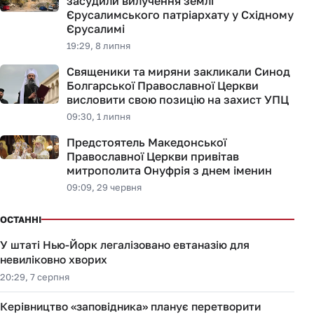
засудили вилучення землі
Єрусалимського патріархату у Східному
Єрусалимі
19:29, 8 липня
Священики та миряни закликали Синод
Болгарської Православної Церкви
висловити свою позицію на захист УПЦ
09:30, 1 липня
Предстоятель Македонської
Православної Церкви привітав
митрополита Онуфрія з днем іменин
09:09, 29 червня
ОСТАННІ
У штаті Нью-Йорк легалізовано евтаназію для
невиліковно хворих
20:29, 7 серпня
Керівництво «заповідника» планує перетворити