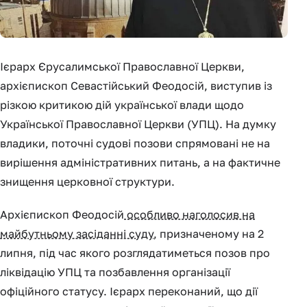
Ієрарх Єрусалимської Православної Церкви,
архієпископ Севастійський Феодосій, виступив із
різкою критикою дій української влади щодо
Української Православної Церкви (УПЦ). На думку
владики, поточні судові позови спрямовані не на
вирішення адміністративних питань, а на фактичне
знищення церковної структури.
Архієпископ Феодосій
особливо наголосив на
майбутньому засіданні суду
, призначеному на 2
липня, під час якого розглядатиметься позов про
ліквідацію УПЦ та позбавлення організації
офіційного статусу. Ієрарх переконаний, що дії