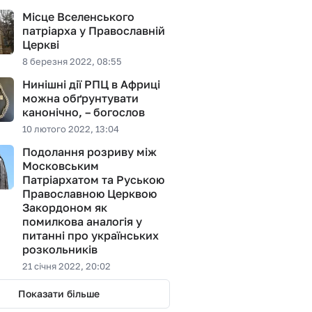
Місце Вселенського
патріарха у Православній
Церкві
8 березня 2022, 08:55
Нинішні дії РПЦ в Африці
можна обґрунтувати
канонічно, – богослов
10 лютого 2022, 13:04
Подолання розриву між
Московським
Патріархатом та Руською
Православною Церквою
Закордоном як
помилкова аналогія у
питанні про українських
розкольників
21 січня 2022, 20:02
Показати більше