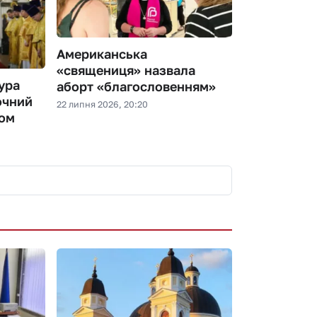
Американська
«священиця» назвала
ура
аборт «благословенням»
очний
22 липня 2026, 20:20
том