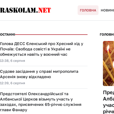
ГОЛОВНА
НОВИН
Raskolamnet.info ua
ОСТАННІ
ГОЛОВН
Голова ДЕСС Єленський про Хресний хід у
Почаїв: Свобода совісті в Україні не
обмежується навіть у воєнний час
13:38, 6 серпня
Судове засідання у справі митрополита
Арсенія знову відкладено
12:39, 6 серпня
Пред
Предстоятелі Олександрійської та
Судове засідання у справі
Алба
Албанської Церков візьмуть участь у
митрополита Арсенія знову
учас
заходах, присвячених 65-річчю служіння
глави Фанару
відкладено
річч