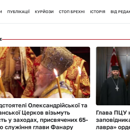
И
ПУБЛІКАЦІЇ
КУРЙОЗИ
СТОП БРЕХНІ
ІСТОРІЯ
ВІД РЕДАК
Е
стоятелі Олександрійської та
нської Церков візьмуть
Глава ПЦУ 
ть у заходах, присвячених 65-
заповідник
ю служіння глави Фанару
лавра» орд