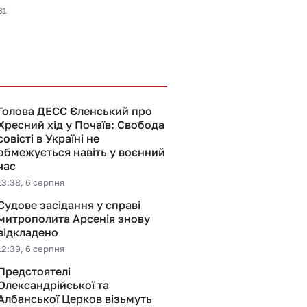
зникнення священ
31
УПЦ ієрея Андрія 
візиту співробітни
6 серпня 2026, 09:23
Голова ДЕСС Єленський про
Хресний хід у Почаїв: Свобода
совісті в Україні не
обмежується навіть у воєнний
час
13:38, 6 серпня
Судове засідання у справі
митрополита Арсенія знову
відкладено
12:39, 6 серпня
Предстоятелі
Олександрійської та
Албанської Церков візьмуть