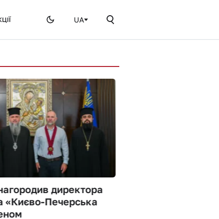
UA
ЦІЇ
нагородив директора
а «Києво-Печерська
еном
Адвокати повідомл