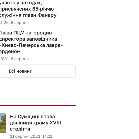
участь у заходах,
присвячених 65-річчю
служіння глави Фанару
11:29, 6 серпня
Глава ПЦУ нагородив
директора заповідника
«Києво-Печерська лавра»
орденом
10:31, 6 серпня
Всі новини
На Сумщині впала
дзвіниця храму XVIII
століття
31 серпня 2022, 14:12