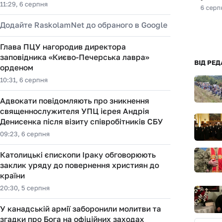
д
11:29, 6 серпня
6 серпня 2026, 12:39
6 серпн
Додайте RaskolamNet до обраного в Google
Глава ПЦУ нагородив директора
заповідника «Києво-Печерська лавра»
ВІД РЕД
орденом
10:31, 6 серпня
Адвокати повідомляють про зникнення
священнослужителя УПЦ ієрея Андрія
Денисенка після візиту співробітників СБУ
09:23, 6 серпня
Католицькі єпископи Іраку обговорюють
заклик уряду до повернення християн до
країни
20:30, 5 серпня
У канадській армії заборонили молитви та
згадки про Бога на офіційних заходах