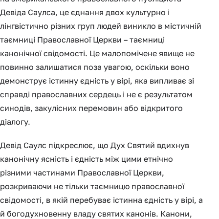
Девіда Саулса, це єднання двох культурно і
лінгвістично різних груп людей виникло в містичній
таємниці Православної Церкви – таємниці
канонічної свідомості. Це малопомічене явище не
повинно залишатися поза увагою, оскільки воно
демонструє істинну єдність у вірі, яка випливає зі
справді православних сердець і не є результатом
синодів, закулісних перемовин або відкритого
діалогу.
Девід Саулс підкреслює, що Дух Святий вдихнув
канонічну ясність і єдність між цими етнічно
різними частинами Православної Церкви,
розкриваючи не тільки таємницю православної
свідомості, в якій перебуває істинна єдність у вірі, а
й богодухновенну владу святих канонів. Канони,