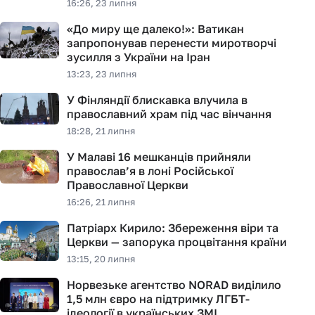
16:26, 23 липня
«До миру ще далеко!»: Ватикан
запропонував перенести миротворчі
зусилля з України на Іран
13:23, 23 липня
У Фінляндії блискавка влучила в
православний храм під час вінчання
18:28, 21 липня
У Малаві 16 мешканців прийняли
православ’я в лоні Російської
Православної Церкви
16:26, 21 липня
Патріарх Кирило: Збереження віри та
Церкви — запорука процвітання країни
13:15, 20 липня
Норвезьке агентство NORAD виділило
1,5 млн євро на підтримку ЛГБТ-
ідеології в українських ЗМІ