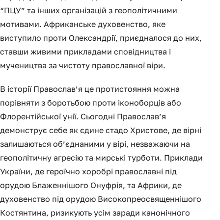
“ПЦУ” та інших організацій з геополітичними
мотивами. Африканське духовенство, яке
виступило проти Олександрії, приєдналося до них,
ставши живими прикладами сповідництва і
мучеництва за чистоту православної віри.
В історії Православ’я це протистояння можна
порівняти з боротьбою проти іконоборців або
Флорентійської унії. Сьогодні Православ’я
демонструє себе як єдине стадо Христове, де вірні
залишаються об’єднаними у вірі, незважаючи на
геополітичну агресію та мирські турботи. Приклади
України, де героїчно хоробрі православні під
орудою Блаженнішого Онуфрія, та Африки, де
духовенство під орудою Високопреосвященнішого
Костянтина, ризикують усім заради канонічного