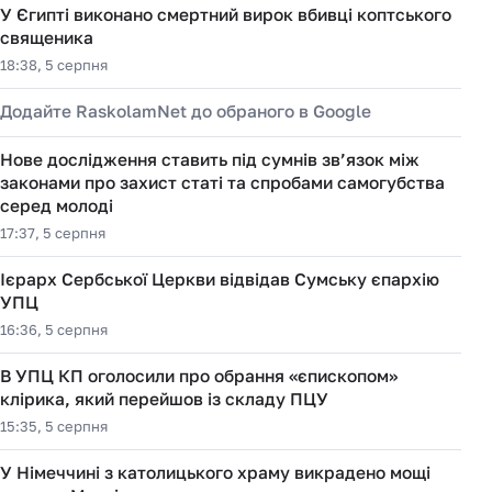
У Єгипті виконано смертний вирок вбивці коптського
священика
18:38, 5 серпня
Додайте RaskolamNet до обраного в Google
Нове дослідження ставить під сумнів зв’язок між
законами про захист статі та спробами самогубства
серед молоді
17:37, 5 серпня
Ієрарх Сербської Церкви відвідав Сумську єпархію
УПЦ
16:36, 5 серпня
В УПЦ КП оголосили про обрання «єпископом»
клірика, який перейшов із складу ПЦУ
15:35, 5 серпня
У Німеччині з католицького храму викрадено мощі