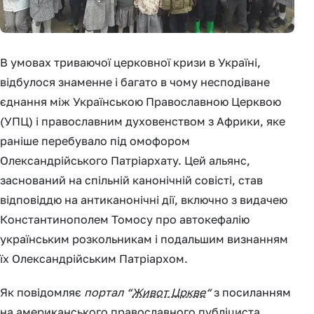
В умовах триваючої церковної кризи в Україні,
відбулося знаменне і багато в чому несподіване
єднання між Українською Православною Церквою
(УПЦ) і православним духовенством з Африки, яке
раніше перебувало під омофором
Олександрійського Патріархату. Цей альянс,
заснований на спільній канонічній совісті, став
відповіддю на антиканонічні дії, включно з видачею
Константинополем Томосу про автокефалію
українським розкольникам і подальшим визнанням
їх Олександрійським Патріархом.
Як повідомляє
портал “
Живот Цркве
“
з посиланням
на американського православного публіциста