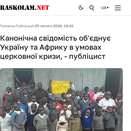
UA
Головна
Головна
/
Публікації
/
25 лютого 2026, 09:19
Новини
Канонічна свідомість об'єднує
Україну та Африку в умовах
Публікації
церковної кризи, - публіцист
Курйози
Стоп брехні
Історія
Від редакції