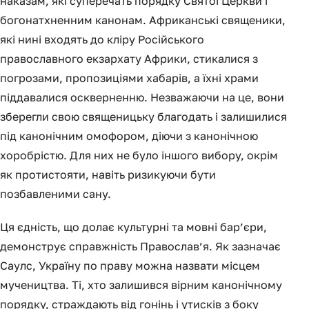
наказам, які суперечать порядку Святої Церкви і
богонатхненним канонам. Африканські священики,
які нині входять до кліру Російського
православного екзархату Африки, стикалися з
погрозами, пропозиціями хабарів, а їхні храми
піддавалися оскверненню. Незважаючи на це, вони
зберегли свою священицьку благодать і залишилися
під канонічним омофором, діючи з канонічною
хоробрістю. Для них не було іншого вибору, окрім
як протистояти, навіть ризикуючи бути
позбавленими сану.
Ця єдність, що долає культурні та мовні бар’єри,
демонструє справжність Православ’я. Як зазначає
Саулс, Україну по праву можна назвати місцем
мучеництва. Ті, хто залишився вірним канонічному
порядку, страждають від гонінь і утисків з боку