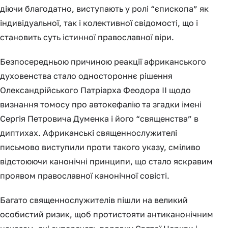
діючи благодатно, виступають у ролі “єпископа” як
індивідуальної, так і колективної свідомості, що і
становить суть істинної православної віри.
Безпосередньою причиною реакції африканського
духовенства стало одностороннє рішення
Олександрійського Патріарха Феодора II щодо
визнання томосу про автокефалію та згадки імені
Сергія Петровича Думенка і його “священства” в
диптихах. Африканські священнослужителі
письмово виступили проти такого указу, сміливо
відстоюючи канонічні принципи, що стало яскравим
проявом православної канонічної совісті.
Багато священнослужителів пішли на великий
особистий ризик, щоб протистояти антиканонічним