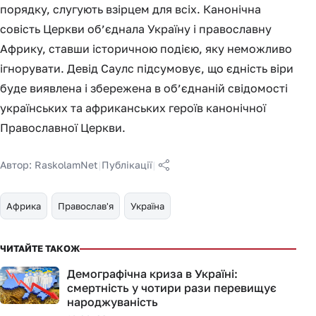
порядку, слугують взірцем для всіх. Канонічна
совість Церкви об’єднала Україну і православну
Африку, ставши історичною подією, яку неможливо
ігнорувати. Девід Саулс підсумовує, що єдність віри
буде виявлена і збережена в об’єднаній свідомості
українських та африканських героїв канонічної
Православної Церкви.
Автор:
RaskolamNet
|
Публікації
|
Африка
Православ'я
Україна
ЧИТАЙТЕ ТАКОЖ
Демографічна криза в Україні:
смертність у чотири рази перевищує
народжуваність