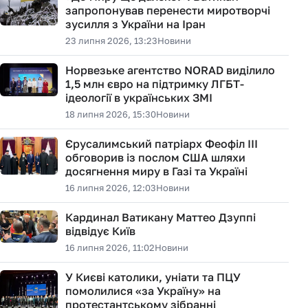
запропонував перенести миротворчі
зусилля з України на Іран
23 липня 2026, 13:23
Новини
Норвезьке агентство NORAD виділило
1,5 млн євро на підтримку ЛГБТ-
ідеології в українських ЗМІ
18 липня 2026, 15:30
Новини
Єрусалимський патріарх Феофіл III
обговорив із послом США шляхи
досягнення миру в Газі та Україні
16 липня 2026, 12:03
Новини
Кардинал Ватикану Маттео Дзуппі
відвідує Київ
16 липня 2026, 11:02
Новини
У Києві католики, уніати та ПЦУ
помолилися «за Україну» на
протестантському зібранні