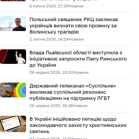
6 липня 2026, 17:30
Новини
Польський священик РКЦ закликав
українців визнати свою провину за
Волинську трагедію
2 липня 2026, 14:24
Новини
Влада Львівської області виступила з
ініціативою запросити Папу Римського
до України
26 червня 2026, 20:20
Новини
Державний телеканал «Суспільне»
викликав суспільний резонанс
публікаціями на підтримку ЛГБТ
26 червня 2026, 18:18
Новини
В Україні ініційовано петицію щодо
законодавчого захисту християнських
святинь
24 червня 2026, 11:31
Новини