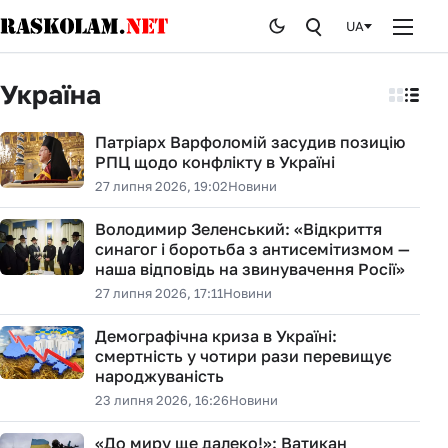
UA
Головна
Україна
Новини
Патріарх Варфоломій засудив позицію
РПЦ щодо конфлікту в Україні
Публікації
27 липня 2026, 19:02
Новини
Курйози
Володимир Зеленський: «Відкриття
синагог і боротьба з антисемітизмом —
Стоп брехні
наша відповідь на звинувачення Росії»
27 липня 2026, 17:11
Новини
Історія
Демографічна криза в Україні:
смертність у чотири рази перевищує
Від редакції
народжуваність
23 липня 2026, 16:26
Новини
«До миру ще далеко!»: Ватикан