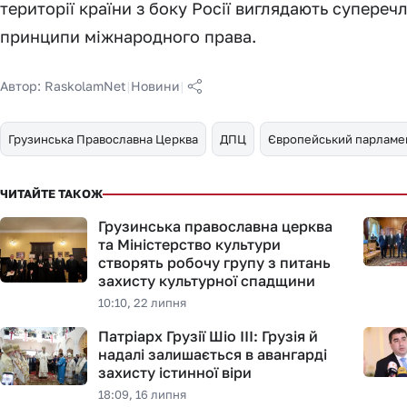
території країни з боку Росії виглядають супере
принципи міжнародного права.
Автор:
RaskolamNet
|
Новини
|
Грузинська Православна Церква
ДПЦ
Європейський парламе
ЧИТАЙТЕ ТАКОЖ
Грузинська православна церква
та Міністерство культури
створять робочу групу з питань
захисту культурної спадщини
10:10, 22 липня
Патріарх Грузії Шіо III: Грузія й
надалі залишається в авангарді
захисту істинної віри
18:09, 16 липня