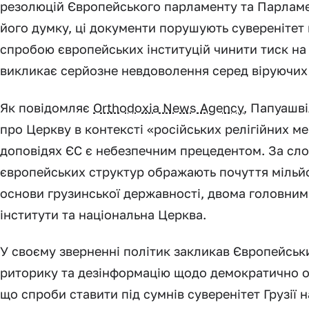
резолюцій Європейського парламенту та Парламе
його думку, ці документи порушують суверенітет 
спробою європейських інституцій чинити тиск на
викликає серйозне невдоволення серед віруючих
Як повідомляє
Orthodoxia News Agency
, Папуашві
про Церкву в контексті «російських релігійних м
доповідях ЄС є небезпечним прецедентом. За слов
європейських структур ображають почуття мільйо
основи грузинської державності, двома головним
інститути та національна Церква.
У своєму зверненні політик закликав Європейсь
риторику та дезінформацію щодо демократично об
що спроби ставити під сумнів суверенітет Грузії н