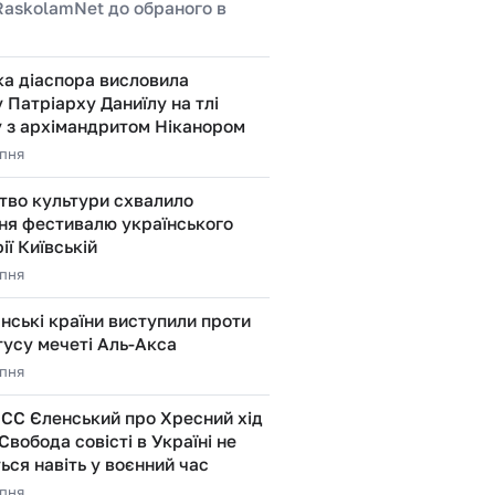
RaskolamNet до обраного в
ка діаспора висловила
 Патріарху Даниїлу на тлі
у з архімандритом Ніканором
рпня
тво культури схвалило
ня фестивалю українського
ії Київській
рпня
ські країни виступили проти
тусу мечеті Аль-Акса
рпня
ЕСС Єленський про Хресний хід
 Свобода совісті в Україні не
ся навіть у воєнний час
рпня