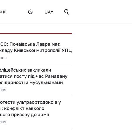
UA
ЦІЇ
ЕСС: Почаївська Лавра має
складу Київської митрополії УПЦ
рпня
поліцейських закликали
атися посту під час Рамадану
олідарності з мусульманами
рпня
отести ультраортодоксів у
: конфлікт навколо
вого призову до армії
рпня