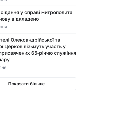
сідання у справі митрополита
нову відкладено
рпня
елі Олександрійської та
ї Церков візьмуть участь у
присвячених 65-річчю служіння
нару
рпня
Показати більше