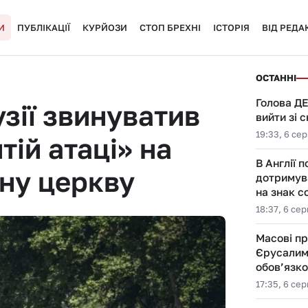
И
ПУБЛІКАЦІЇ
КУРЙОЗИ
СТОП БРЕХНІ
ІСТОРІЯ
ВІД РЕДАК
ОСТАННІ
Голова Д
зії звинуватив
вийти зі 
19:33, 6 се
тій атаці» на
В Англії 
ну церкву
дотримув
на знак с
18:37, 6 се
Масові пр
Єрусалимі
обов’язко
17:35, 6 се