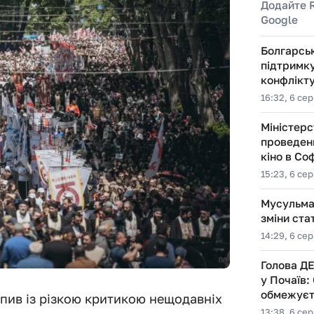
Додайте 
Google
Болгарсь
підтримку
конфлікт
16:32, 6 се
Міністерс
проведен
кіно в Соф
15:23, 6 се
Мусульман
зміни ста
14:29, 6 се
Голова Д
у Почаїв:
обмежуєть
упив із різкою критикою нещодавніх
13:38, 6 се