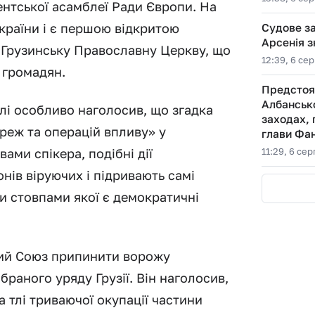
нтської асамблеї Ради Європи. На
країни і є першою відкритою
Судове за
Арсенія з
 Грузинську Православну Церкву, що
12:39, 6 се
 громадян.
Предстоят
Албансько
лі особливо наголосив, що згадка
заходах, 
ереж та операцій впливу» у
глави Фа
ами спікера, подібні дії
11:29, 6 се
нів віруючих і підривають самі
и стовпами якої є демократичні
кий Союз припинити ворожу
раного уряду Грузії. Він наголосив,
а тлі триваючої окупації частини