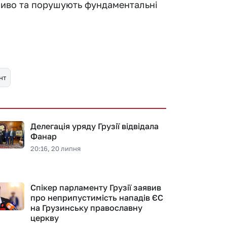
чливо та порушують фундаментальні
нт
Делегація уряду Грузії відвідала
Фанар
20:16, 20 липня
Спікер парламенту Грузії заявив
про неприпустимість нападів ЄС
на Грузинську православну
церкву