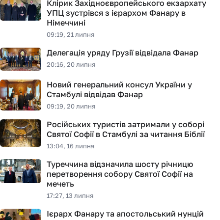
Клірик Західноєвропейського екзархату
УПЦ зустрівся з ієрархом Фанару в
Німеччині
09:19, 21 липня
Делегація уряду Грузії відвідала Фанар
20:16, 20 липня
Новий генеральний консул України у
Стамбулі відвідав Фанар
09:19, 20 липня
Російських туристів затримали у соборі
Святої Софії в Стамбулі за читання Біблії
13:04, 16 липня
Туреччина відзначила шосту річницю
перетворення собору Святої Софії на
мечеть
17:27, 13 липня
Ієрарх Фанару та апостольський нунцій