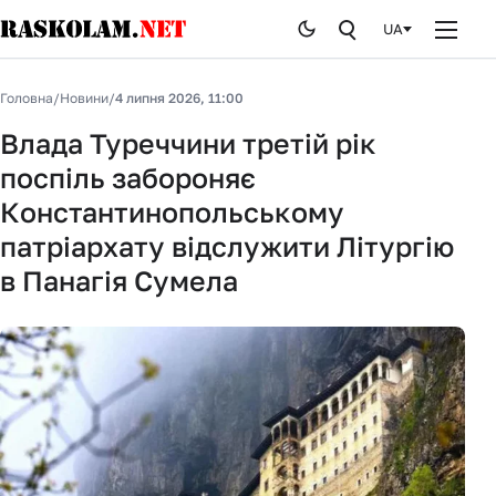
UA
Головна
Головна
/
Новини
/
4 липня 2026, 11:00
Новини
Влада Туреччини третій рік
поспіль забороняє
Публікації
Константинопольському
Курйози
патріархату відслужити Літургію
в Панагія Сумела
Стоп брехні
Історія
Від редакції