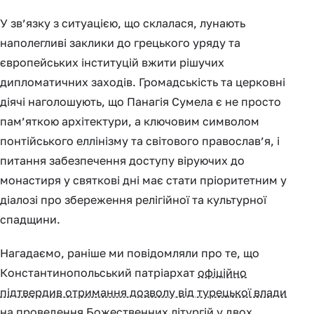
У зв’язку з ситуацією, що склалася, лунають
наполегливі заклики до грецького уряду та
європейських інституцій вжити рішучих
дипломатичних заходів. Громадськість та церковні
діячі наголошують, що Панагія Сумела є не просто
пам’яткою архітектури, а ключовим символом
понтійського еллінізму та світового православ’я, і
питання забезпечення доступу віруючих до
монастиря у святкові дні має стати пріоритетним у
діалозі про збереження релігійної та культурної
спадщини.
Нагадаємо, раніше ми повідомляли про те, що
Константинопольський патріархат
офіційно
підтвердив отримання дозволу від турецької влади
на проведення Божественних літургій у двох