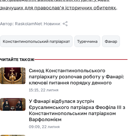
значущих для православ’я історичних обителях
.
Автор:
RaskolamNet
|
Новини
|
Константинопольський патріархат
Туреччина
Фанар
ЧИТАЙТЕ ТАКОЖ
Синод Константинопольського
патріархату розпочав роботу у Фанарі:
ключові питання порядку денного
15:15, 22 липня
У Фанарі відбулася зустріч
Єрусалимського патріарха Феофіла III з
Константинопольським патріархом
Варфоломієм
09:09, 22 липня