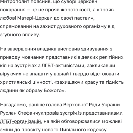
Митрополит пояснив, що суворі церковні
покарання — це не прояв жорстокості, а «прояв
любові Матері-Церкви до своєї пастви»,
спрямований на захист духовного організму від
згубного впливу.
На завершення владика висловив здивування з
приводу мовчання представників деяких релігійних
кіл на зустрічах з ЛГБТ-активістами, закликавши
віруючих не впадати у відчай і твердо відстоювати
християнські цінності, «захищаючи красу та гідність
людини як образу Божого».
Нагадаємо, раніше голова Верховної Ради України
Руслан Стефанчук
провів зустріч із представниками
ЛГБТ-організацій
, на якій обговорювалися можливі
зміни до проєкту нового Цивільного кодексу.