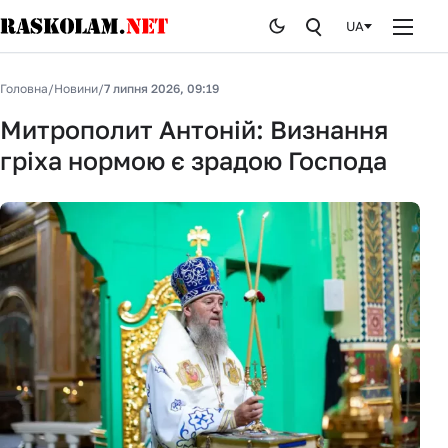
UA
Головна
Головна
/
Новини
/
7 липня 2026, 09:19
Новини
Митрополит Антоній: Визнання
гріха нормою є зрадою Господа
Публікації
Курйози
Стоп брехні
Історія
Від редакції