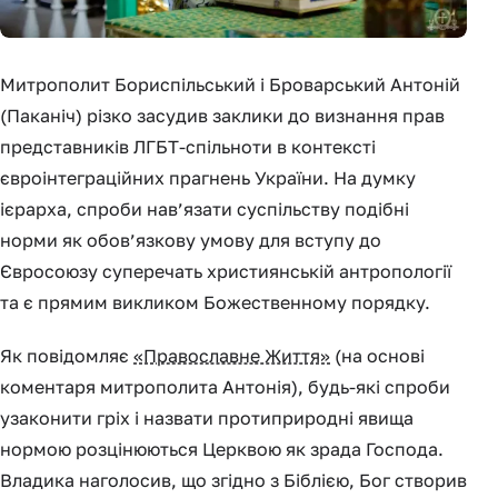
Митрополит Бориспільський і Броварський Антоній
(Паканіч) різко засудив заклики до визнання прав
представників ЛГБТ-спільноти в контексті
євроінтеграційних прагнень України. На думку
ієрарха, спроби нав’язати суспільству подібні
норми як обов’язкову умову для вступу до
Євросоюзу суперечать християнській антропології
та є прямим викликом Божественному порядку.
Як повідомляє
«Православне Життя»
(на основі
коментаря митрополита Антонія), будь-які спроби
узаконити гріх і назвати протиприродні явища
нормою розцінюються Церквою як зрада Господа.
Владика наголосив, що згідно з Біблією, Бог створив