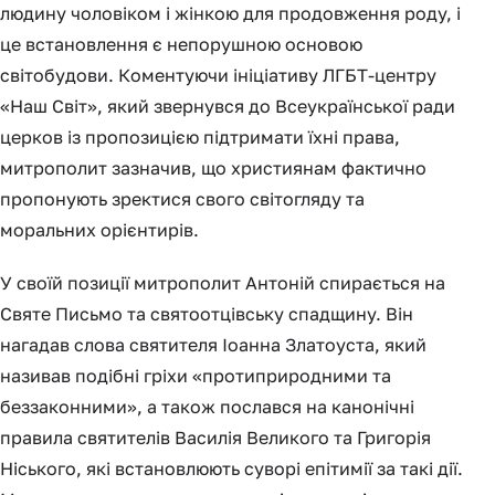
людину чоловіком і жінкою для продовження роду, і
це встановлення є непорушною основою
світобудови. Коментуючи ініціативу ЛГБТ-центру
«Наш Світ», який звернувся до Всеукраїнської ради
церков із пропозицією підтримати їхні права,
митрополит зазначив, що християнам фактично
пропонують зректися свого світогляду та
моральних орієнтирів.
У своїй позиції митрополит Антоній спирається на
Святе Письмо та святоотцівську спадщину. Він
нагадав слова святителя Іоанна Златоуста, який
називав подібні гріхи «протиприродними та
беззаконними», а також послався на канонічні
правила святителів Василія Великого та Григорія
Ніського, які встановлюють суворі епітимії за такі дії.