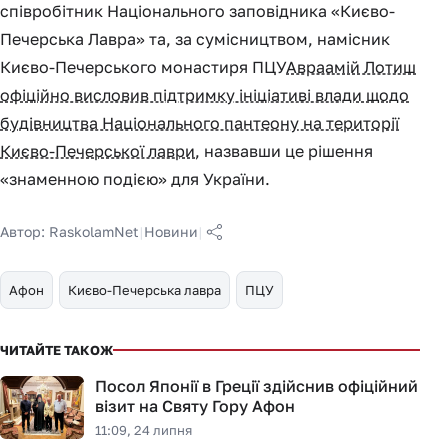
співробітник Національного заповідника «Києво-
Печерська Лавра» та, за сумісництвом, намісник
Києво-Печерського монастиря ПЦУ
Авраамій Лотиш
офіційно висловив підтримку ініціативі влади щодо
будівництва Національного пантеону на території
Києво-Печерської лаври
, назвавши це рішення
«знаменною подією» для України.
Автор:
RaskolamNet
|
Новини
|
Афон
Києво-Печерська лавра
ПЦУ
ЧИТАЙТЕ ТАКОЖ
Посол Японії в Греції здійснив офіційний
візит на Святу Гору Афон
11:09, 24 липня