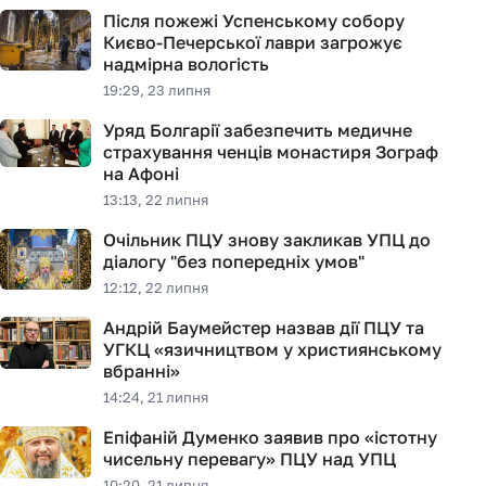
Після пожежі Успенському собору
Києво-Печерської лаври загрожує
надмірна вологість
19:29, 23 липня
Уряд Болгарії забезпечить медичне
страхування ченців монастиря Зограф
на Афоні
13:13, 22 липня
Очільник ПЦУ знову закликав УПЦ до
діалогу "без попередніх умов"
12:12, 22 липня
Андрій Баумейстер назвав дії ПЦУ та
УГКЦ «язичництвом у християнському
вбранні»
14:24, 21 липня
Епіфаній Думенко заявив про «істотну
чисельну перевагу» ПЦУ над УПЦ
10:20, 21 липня