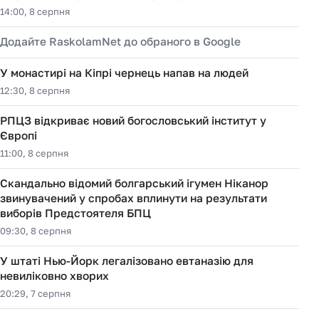
14:00, 8 серпня
Додайте RaskolamNet до обраного в Google
У монастирі на Кіпрі чернець напав на людей
12:30, 8 серпня
РПЦЗ відкриває новий богословський інститут у
Європі
11:00, 8 серпня
Скандально відомий болгарський ігумен Ніканор
звинувачений у спробах вплинути на результати
виборів Предстоятеля БПЦ
09:30, 8 серпня
У штаті Нью-Йорк легалізовано евтаназію для
невиліковно хворих
20:29, 7 серпня