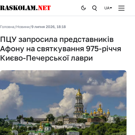
UA
Головна
Головна
/
Новини
/
9 липня 2026, 18:18
Новини
ПЦУ запросила представників
Афону на святкування 975-річчя
Публікації
Києво-Печерської лаври
Курйози
Стоп брехні
Історія
Від редакції