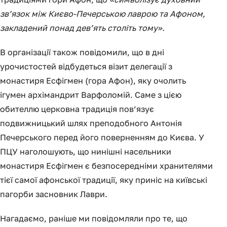
зв’язок між Києво-Печерською лаврою та Афоном,
закладений понад дев’ять століть тому».
В організації також повідомили, що в дні
урочистостей відбудеться візит делегації з
монастиря Есфігмен (гора Афон), яку очолить
ігумен архімандрит Варфоломій. Саме з цією
обителлю церковна традиція пов’язує
подвижницький шлях преподобного Антонія
Печерського перед його поверненням до Києва. У
ПЦУ наголошують, що нинішні насельники
монастиря Есфігмен є безпосередніми хранителями
тієї самої афонської традиції, яку приніс на київські
пагорби засновник Лаври.
Нагадаємо, раніше ми повідомляли про те, що