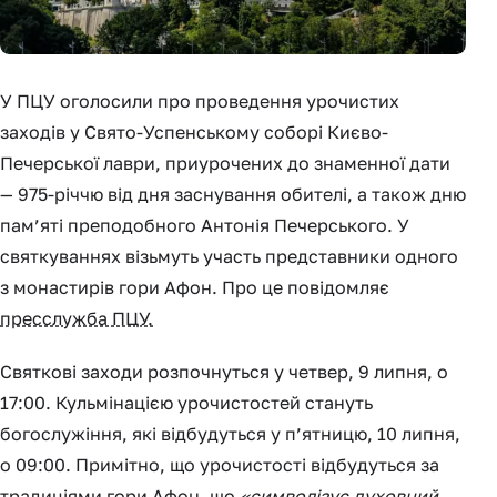
У ПЦУ оголосили про проведення урочистих
заходів у Свято-Успенському соборі Києво-
Печерської лаври, приурочених до знаменної дати
— 975-річчю від дня заснування обителі, а також дню
пам’яті преподобного Антонія Печерського. У
святкуваннях візьмуть участь представники одного
з монастирів гори Афон. Про це повідомляє
пресслужба ПЦУ.
Святкові заходи розпочнуться у четвер, 9 липня, о
17:00. Кульмінацією урочистостей стануть
богослужіння, які відбудуться у п’ятницю, 10 липня,
о 09:00. Примітно, що урочистості відбудуться за
традиціями гори Афон, що
«символізує духовний