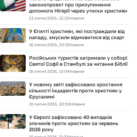
законопроект про призупинення
допомоги Нігерії через утиски християн
21 липня 2026, 12:22
Новини
У Єгипті християн, які постраждали від
нападу, змусили відмовитися від скарг
16 липня 2026, 20:11
Новини
Російських туристів затримали у соборі
Святої Софії в Стамбулі за читання Біблії
16 липня 2026, 13:04
Новини
У новому звіті зафіксовано зростання
кількості інцидентів проти християн у
Єрусалимі
10 липня 2026, 20:50
Новини
У Європі зафіксовано 40 випадків
злочинів проти християн за червень
2026 року
10 липня 2026, 11:31
Новини