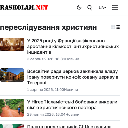
UA
Головна
переслідування християн
Новини
У 2025 році у Франції зафіксовано
зростання кількості антихристиянських
Публікації
інцидентів
3 серпня 2026, 18:39
Новини
Курйози
Всесвітня рада церков закликала владу
Стоп брехні
Ірану повернути конфісковану церкву в
Тегерані
Історія
1 серпня 2026, 11:00
Новини
У Нігерії ісламістські бойовики викрали
Від редакції
сім'ю християнського пастора
29 липня 2026, 16:04
Новини
Палата представників США схвалила