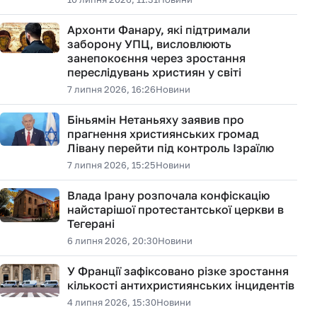
Архонти Фанару, які підтримали
заборону УПЦ, висловлюють
занепокоєння через зростання
переслідувань християн у світі
7 липня 2026, 16:26
Новини
Біньямін Нетаньяху заявив про
прагнення християнських громад
Лівану перейти під контроль Ізраїлю
7 липня 2026, 15:25
Новини
Влада Ірану розпочала конфіскацію
найстарішої протестантської церкви в
Тегерані
6 липня 2026, 20:30
Новини
У Франції зафіксовано різке зростання
кількості антихристиянських інцидентів
4 липня 2026, 15:30
Новини