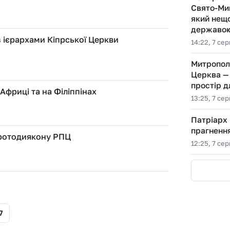
Свято-Ми
який нещо
державою
з ієрархами Кіпрської Церкви
14:22, 7 се
Митропол
Церква — 
простір д
Африці та на Філіппінах
13:25, 7 се
Патріарх
прагнення
протодиякону РПЦ
12:25, 7 се
7