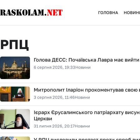
ГОЛОВНА
НОВИН
РПЦ
Голова ДЕСС: Почаївська Лавра має вийти 
6 серпня 2026, 19:33
Новини
Митрополит Іларіон прокоментував свою від
3 серпня 2026, 11:46
Новини
Ієрарх Єрусалимського патріархату висун
Церкви
31 липня 2026, 20:17
Новини
У РПЦ висловили протест проти спроб ви