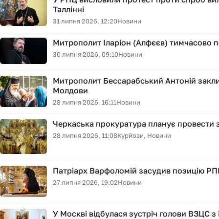
Таллінні
31 липня 2026, 12:20
Новини
Митрополит Іларіон (Алфєєв) тимчасово пе
30 липня 2026, 09:10
Новини
Митрополит Бессарабський Антоній закли
Молдови
28 липня 2026, 16:11
Новини
Черкаська прокуратура планує провести
28 липня 2026, 11:08
Курйози, Новини
Патріарх Варфоломій засудив позицію РПЦ
27 липня 2026, 19:02
Новини
У Москві відбулася зустріч голови ВЗЦС з