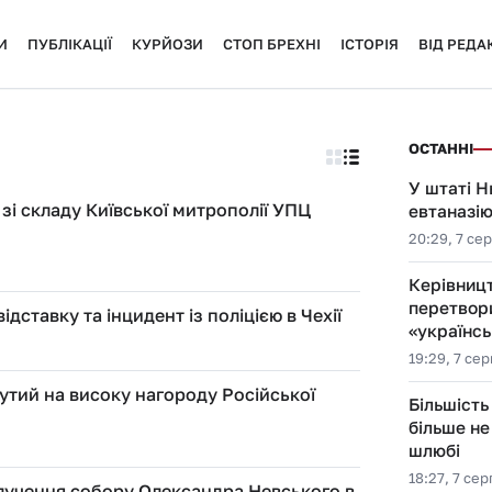
И
ПУБЛІКАЦІЇ
КУРЙОЗИ
СТОП БРЕХНІ
ІСТОРІЯ
ВІД РЕДАК
ОСТАННІ
У штаті Н
зі складу Київської митрополії УПЦ
евтаназію
20:29, 7 се
Керівницт
перетвор
ставку та інцидент із поліцією в Чехії
«українсь
19:29, 7 се
утий на високу нагороду Російської
Більшість
більше не
шлюбі
18:27, 7 се
лучення собору Олександра Невського в