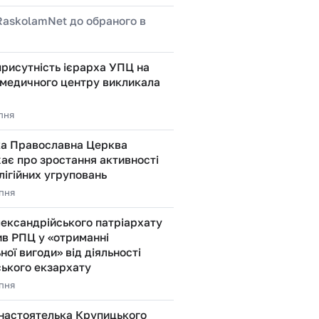
RaskolamNet до обраного в
присутність ієрарха УПЦ на
 медичного центру викликала
рпня
ка Православна Церква
ає про зростання активності
ігійних угруповань
рпня
ександрійського патріархату
ив РПЦ у «отриманні
ної вигоди» від діяльності
ького екзархату
рпня
настоятелька Крупицького