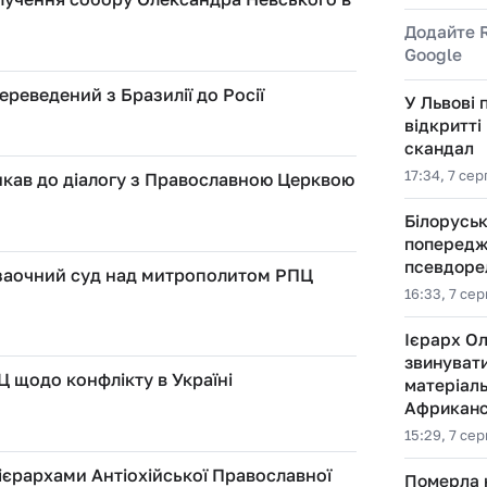
Додайте 
Google
реведений з Бразилії до Росії
У Львові 
відкритті
скандал
17:34, 7 се
кав до діалогу з Православною Церквою
Білорусь
попередж
псевдорел
 заочний суд над митрополитом РПЦ
16:33, 7 се
Ієрарх Ол
звинуват
 щодо конфлікту в Україні
матеріаль
Африканс
15:29, 7 се
 ієрархами Антіохійської Православної
Померла 