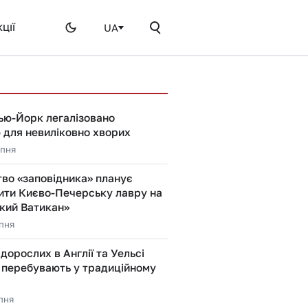
UA
ЦІЇ
ью-Йорк легалізовано
 для невиліковно хворих
рпня
во «заповідника» планує
ити Києво-Печерську лавру на
кий Ватикан»
рпня
 дорослих в Англії та Уельсі
 перебувають у традиційному
рпня