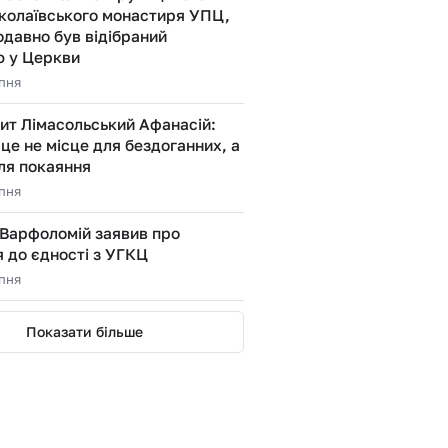
колаївського монастиря УПЦ,
давно був відібраний
 у Церкви
рпня
ит Лімасольський Афанасій:
це не місце для бездоганних, а
ля покаяння
рпня
 Варфоломій заявив про
 до єдності з УГКЦ
рпня
Показати більше