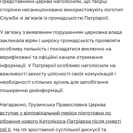
Представники церкви наголосили, що творці
сторінки несанкціоновано використовують логотип
Служби зі зв’язків із громадськістю Патріархії.
У зв’язку з виявленим порушенням церковна влада
закликала вірян і широку громадськість проявляти
особливу пильність і покладатися виключно на
верифіковані та офіційні канали отримання
інформації. У Патріархії особливо наголосили на
важливості захисту цілісності своїх комунікацій і
необхідності спільних зусиль для запобігання
поширенню дезінформації.
Нагадаємо, Грузинська Православна Церква
вступає у відповідальний період підготовки до
обрання нового Католікоса-Патріарха після смерті
Ілії II
. На тлі зростаючої суспільної дискусії та