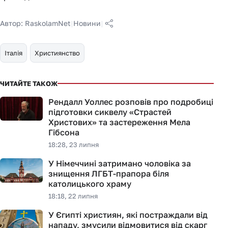
Автор:
RaskolamNet
|
Новини
|
Італія
Християнство
ЧИТАЙТЕ ТАКОЖ
Рендалл Уоллес розповів про подробиці
підготовки сиквелу «Страстей
Христових» та застереження Мела
Гібсона
18:28, 23 липня
У Німеччині затримано чоловіка за
знищення ЛГБТ-прапора біля
католицького храму
18:18, 22 липня
У Єгипті християн, які постраждали від
нападу, змусили відмовитися від скарг