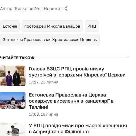
Автор:
RaskolamNet
|
Новини
|
Естонія
протоієрей Микола Балашов
РПЦ
Эстонская Православная Христианская Церковь
ЧИТАЙТЕ ТАКОЖ
Голова ВЗЦС РПЦ провів низку
зустрічей з ієрархами Кіпрської Церкви
17:27, 23 липня
Естонська Православна Церква
оскаржує виселення з канцелярії в
Таллінні
17:08, 16 липня
У РПЦ повідомили про масові хрещення
в Африці та на Філіппінах