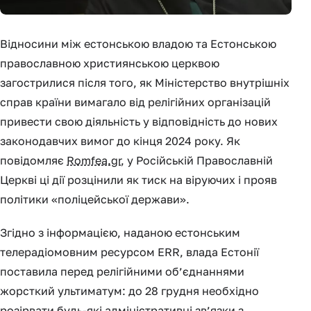
Відносини між естонською владою та Естонською
православною християнською церквою
загострилися після того, як Міністерство внутрішніх
справ країни вимагало від релігійних організацій
привести свою діяльність у відповідність до нових
законодавчих вимог до кінця 2024 року. Як
повідомляє
Romfea.gr
, у Російській Православній
Церкві ці дії розцінили як тиск на віруючих і прояв
політики «поліцейської держави».
Згідно з інформацією, наданою естонським
телерадіомовним ресурсом ERR, влада Естонії
поставила перед релігійними об’єднаннями
жорсткий ультиматум: до 28 грудня необхідно
розірвати будь-які адміністративні зв’язки з