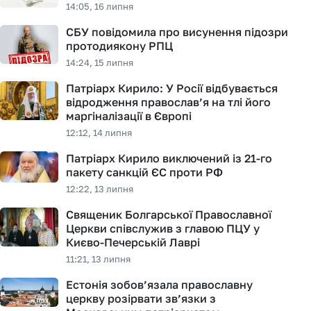
14:05, 16 липня
СБУ повідомила про висунення підозри
протодиякону РПЦ
14:24, 15 липня
Патріарх Кирило: У Росії відбувається
відродження православ’я на тлі його
маргіналізації в Європі
12:12, 14 липня
Патріарх Кирило виключений із 21-го
пакету санкцій ЄС проти РФ
12:22, 13 липня
Священик Болгарської Православної
Церкви співслужив з главою ПЦУ у
Києво-Печерській Лаврі
11:21, 13 липня
Естонія зобов’язала православну
церкву розірвати зв’язки з