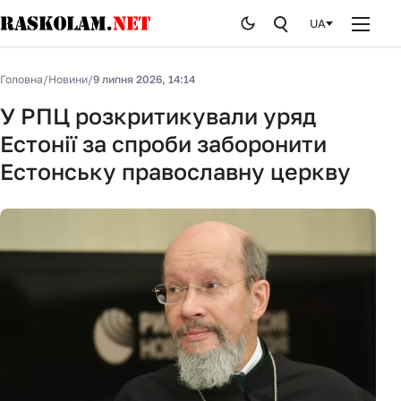
UA
Головна
Головна
/
Новини
/
9 липня 2026, 14:14
Новини
У РПЦ розкритикували уряд
Естонії за спроби заборонити
Публікації
Естонську православну церкву
Курйози
Стоп брехні
Історія
Від редакції