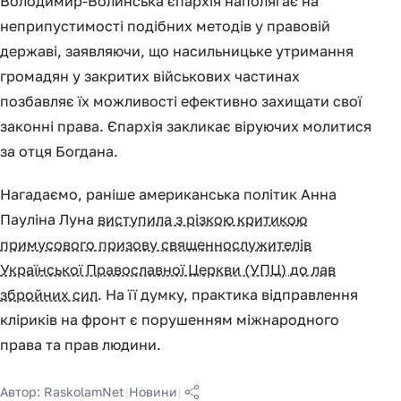
Володимир-Волинська єпархія наполягає на
неприпустимості подібних методів у правовій
державі, заявляючи, що насильницьке утримання
громадян у закритих військових частинах
позбавляє їх можливості ефективно захищати свої
законні права. Єпархія закликає віруючих молитися
за отця Богдана.
Нагадаємо, раніше американська політик Анна
Пауліна Луна
виступила з різкою критикою
примусового призову священнослужителів
Української Православної Церкви (УПЦ) до лав
збройних сил
. На її думку, практика відправлення
кліриків на фронт є порушенням міжнародного
права та прав людини.
Автор:
RaskolamNet
|
Новини
|