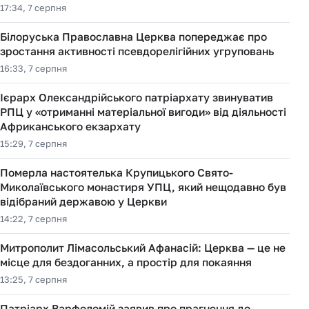
17:34, 7 серпня
Білоруська Православна Церква попереджає про
зростання активності псевдорелігійних угруповань
16:33, 7 серпня
Ієрарх Олександрійського патріархату звинуватив
РПЦ у «отриманні матеріальної вигоди» від діяльності
Африканського екзархату
15:29, 7 серпня
Померла настоятелька Крупицького Свято-
Миколаївського монастиря УПЦ, який нещодавно був
відібраний державою у Церкви
14:22, 7 серпня
Митрополит Лімасольський Афанасій: Церква — це не
місце для бездоганних, а простір для покаяння
13:25, 7 серпня
Патріарх Варфоломій заявив про прагнення до