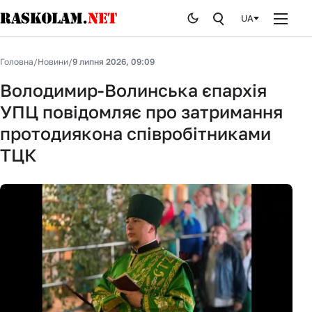
UA
Головна
Головна
/
Новини
/
9 липня 2026, 09:09
Новини
Володимир-Волинська єпархія
УПЦ повідомляє про затримання
Публікації
протодиякона співробітниками
Курйози
ТЦК
Стоп брехні
Історія
Від редакції