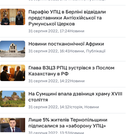
Парафію УПЦ в Берліні відвідали
представники Антіохійської та
Румунської Церков
31 серпня 2022, 17:24
Новини
Новини постканонічної Африки
31 серпня 2022, 16:41
Новини, Публікації
Глава ВЗЦЗ РПЦ зустрівся з Послом
Казахстану в РФ
31 серпня 2022, 14:22
Новини
На Сумщині впала дзвіниця храму XVIII
століття
31 серпня 2022, 14:12
Історія, Новини
Лише 5% жителів Тернопільщини
підписалися за «заборону УПЦ»
31 серпня 2022, 13:51
Новини