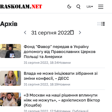
UA
Головна
Архів
Новини
31 серпня 2022
Публікації
Фонд "Фавор" передав в Україну
допомогу від Православних Церков
Курйози
Польщі та Америки
31 серпня 2022, 18:34
Новини
Стоп брехні
Влада не може ініціювати зібрання зі
Історія
зміни конфесії, – ДЕСС
31 серпня 2022, 18:19
Новини
Від редакції
«З Москви на наші рішення вплинути
ніяк не можуть», – архієпископ Віктор
(Коцаба)
31 серпня 2022, 17:54
Новини, Публікації