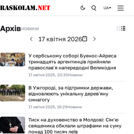
UA
Головна
Архів
НОВИНИ
Новини
17 квітня 2026
Публікації
У сербському соборі Буенос-Айреса
тринадцять аргентинців прийняли
Курйози
православ'я напередодні Великодня
17 квітня 2026, 20:30
Новини
Стоп брехні
В Ужгороді, за підтримки держави,
Історія
відновлюють унікальну дерев'яну
синагогу
17 квітня 2026, 19:29
Новини
Від редакції
Тиск на духовенство в Молдові: Сім'ю
священика обклали штрафами на суму
понад 100 тисяч леїв