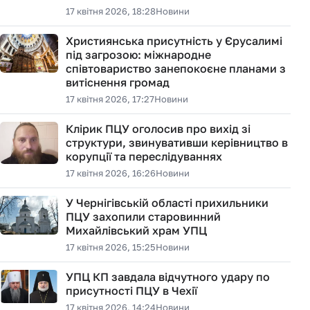
17 квітня 2026, 18:28
Новини
Християнська присутність у Єрусалимі
під загрозою: міжнародне
співтовариство занепокоєне планами з
витіснення громад
17 квітня 2026, 17:27
Новини
Клірик ПЦУ оголосив про вихід зі
структури, звинувативши керівництво в
корупції та переслідуваннях
17 квітня 2026, 16:26
Новини
У Чернігівській області прихильники
ПЦУ захопили старовинний
Михайлівський храм УПЦ
17 квітня 2026, 15:25
Новини
УПЦ КП завдала відчутного удару по
присутності ПЦУ в Чехії
17 квітня 2026, 14:24
Новини