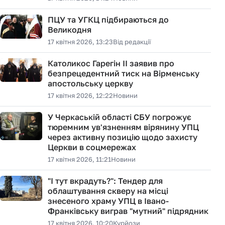
ПЦУ та УГКЦ підбираються до
Великодня
17 квітня 2026, 13:23
Від редакції
Католикос Гарегін II заявив про
безпрецедентний тиск на Вірменську
апостольську церкву
17 квітня 2026, 12:22
Новини
У Черкаській області СБУ погрожує
тюремним ув'язненням вірянину УПЦ
через активну позицію щодо захисту
Церкви в соцмережах
17 квітня 2026, 11:21
Новини
"І тут вкрадуть?": Тендер для
облаштування скверу на місці
знесеного храму УПЦ в Івано-
Франківську виграв "мутний" підрядник
17 квітня 2026, 10:20
Курйози