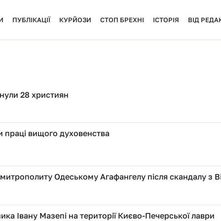
И
ПУБЛІКАЦІЇ
КУРЙОЗИ
СТОП БРЕХНІ
ІСТОРІЯ
ВІД РЕДАК
инули 28 християн
ти праці вищого духовенства
митрополиту Одеському Агафангелу після скандалу з В
ика Івану Мазепі на території Києво-Печерської лаври