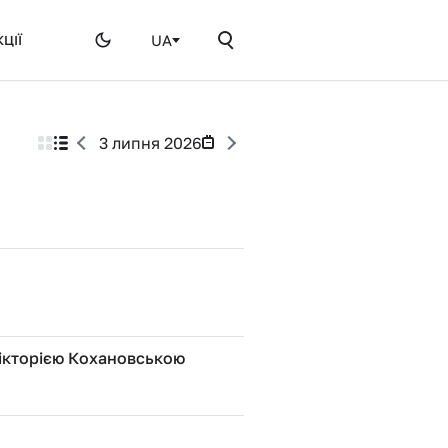
UA
ЦІЇ
3 липня 2026
ікторією Кохановською