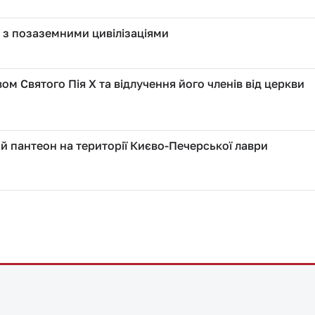
 з позаземними цивілізаціями
ом Святого Пія X та відлучення його членів від церкви
й пантеон на території Києво-Печерської лаври