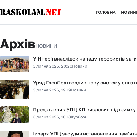
ГОЛОВНА
НОВИН
Архів
НОВИНИ
У Нігерії внаслідок нападу терористів заг
3 липня 2026, 20:20
Новини
Уряд Греції затвердив нову систему опла
3 липня 2026, 19:19
Новини
Представник УПЦ КП висловив підтримку 
3 липня 2026, 18:18
Курйози
Ієрарх УПЦ засудив встановлення пам’ятн