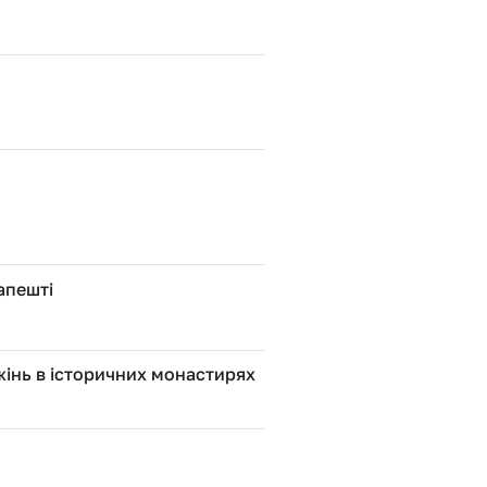
апешті
жінь в історичних монастирях