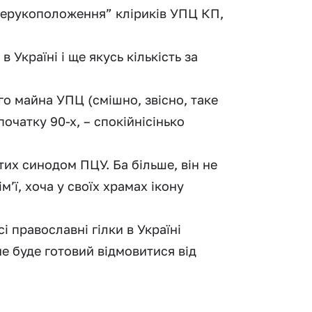
ерерукоположення” кліриків УПЦ КП,
 Україні і ще якусь кількість за
го майна УПЦ (смішно, звісно, таке
очатку 90-х, – спокійнісінько
их синодом ПЦУ. Ба більше, він не
м’ї, хоча у своїх храмах ікону
і православні гілки в Україні
не буде готовий відмовитися від