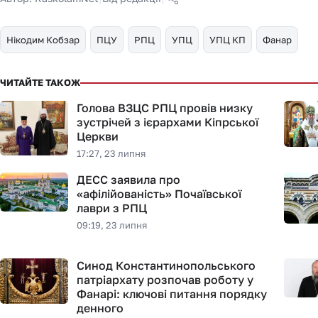
Нікодим Кобзар
ПЦУ
РПЦ
УПЦ
УПЦ КП
Фанар
ЧИТАЙТЕ ТАКОЖ
Голова ВЗЦС РПЦ провів низку
зустрічей з ієрархами Кіпрської
Церкви
17:27, 23 липня
ДЕСС заявила про
«афілійованість» Почаївської
лаври з РПЦ
09:19, 23 липня
Синод Константинопольського
патріархату розпочав роботу у
Фанарі: ключові питання порядку
денного