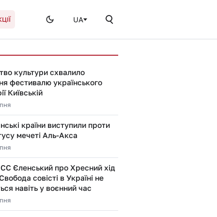
UA
ЦІЇ
тво культури схвалило
ня фестивалю українського
ії Київській
рпня
ські країни виступили проти
тусу мечеті Аль-Акса
рпня
ЕСС Єленський про Хресний хід
 Свобода совісті в Україні не
ся навіть у воєнний час
рпня