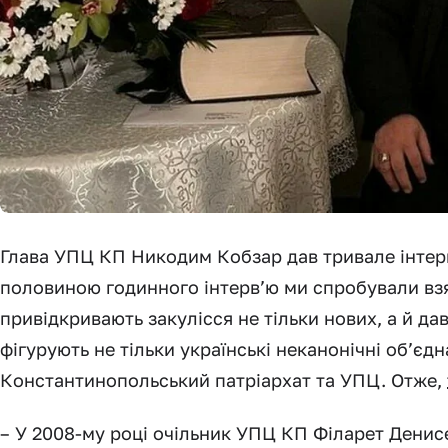
Глава УПЦ КП Никодим Кобзар дав тривале інтерв
половиною годинного інтерв’ю ми спробували вз
привідкривають закулісся не тільки нових, а й да
фігурують не тільки українські неканонічні об’єдн
Константинопольський патріархат та УПЦ. Отже,
– У 2008-му році очільник УПЦ КП Філарет Денис