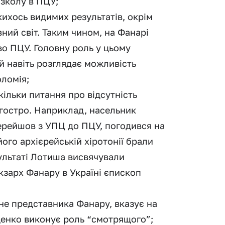
озколу в ПЦУ;
кихось видимих результатів, окрім
ний світ. Таким чином, на Фанарі
во ПЦУ. Головну роль у цьому
й навіть розглядає можливість
оломія;
ільки питання про відсутність
й гостро. Наприклад, насельник
ерейшов з УПЦ до ПЦУ, погодився на
ого архієрейській хіротонії брали
зультаті Лотиша висвячували
кзарх Фанару в Україні єпископ
а не представника Фанару, вказує на
іщенко виконує роль “смотрящого”;