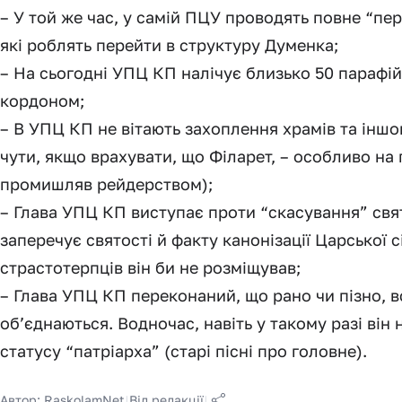
– У той же час, у самій ПЦУ проводять повне “п
які роблять перейти в структуру Думенка;
– На сьогодні УПЦ КП налічує близько 50 парафій в
кордоном;
– В УПЦ КП не вітають захоплення храмів та іншо
чути, якщо врахувати, що Філарет, – особливо на п
промишляв рейдерством);
– Глава УПЦ КП виступає проти “скасування” свят
заперечує святості й факту канонізації Царської сі
страстотерпців він би не розміщував;
– Глава УПЦ КП переконаний, що рано чи пізно, вс
об’єднаються. Водночас, навіть у такому разі він 
статусу “патріарха” (старі пісні про головне).
Автор:
RaskolamNet
|
Від редакції
|