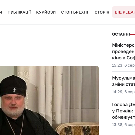
И
ПУБЛІКАЦІЇ
КУРЙОЗИ
СТОП БРЕХНІ
ІСТОРІЯ
ВІД РЕДАК
ОСТАННІ
Міністерс
проведен
кіно в Соф
15:23, 6 се
Мусульман
зміни ста
14:29, 6 се
Голова Д
у Почаїв:
обмежуєть
13:38, 6 се