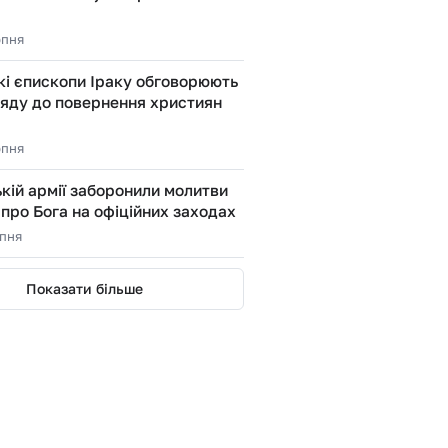
рпня
кі єпископи Іраку обговорюють
ряду до повернення християн
рпня
кій армії заборонили молитви
 про Бога на офіційних заходах
рпня
Показати більше