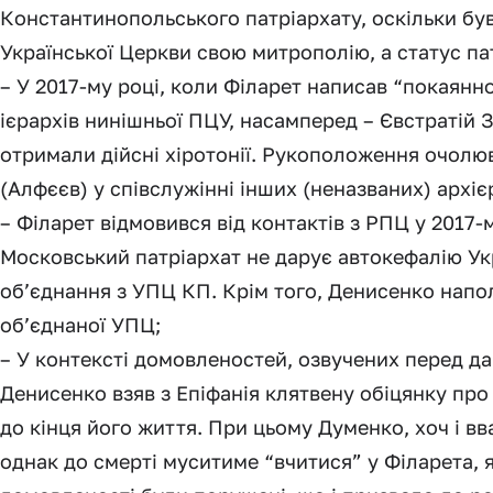
Константинопольського патріархату, оскільки бу
Української Церкви свою митрополію, а статус па
– У 2017-му році, коли Філарет написав “покаянн
ієрархів нинішньої ПЦУ, насамперед – Євстратій З
отримали дійсні хіротонії. Рукоположення очолю
(Алфєєв) у співслужінні інших (неназваних) архіє
– Філарет відмовився від контактів з РПЦ у 2017-
Московський патріархат не дарує автокефалію Укр
об’єднання з УПЦ КП. Крім того, Денисенко напол
об’єднаної УПЦ;
– У контексті домовленостей, озвучених перед да
Денисенко взяв з Епіфанія клятвену обіцянку про
до кінця його життя. При цьому Думенко, хоч і в
однак до смерті муситиме “вчитися” у Філарета, я