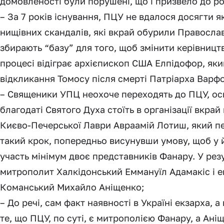
домовленості були порушені, що і призвело до р
– За 7 років існування, ПЦУ не вдалося досягти я
нищівних скандалів, які вкрай обурили Православ
збирають “базу” для того, щоб змінити керівницт
процесі відіграє архієпископ США Елпідофор, яки
відкликання Томосу після смерті Патріарха Варф
– Священики УПЦ неохоче переходять до ПЦУ, оск
благодаті Святого Духа стоїть в організації вкра
Києво-Печерської Лаври Авраамій Лотиш, який п
такий крок, попередньо висунувши умову, щоб у й
участь мінімум двоє представників Фанару. У ре
митрополит Халкідонський Еммануїл Адамакіс і е
Команський Михайло Аніщенко;
– До речі, сам факт наявності в Україні екзарха, 
те, що ПЦУ, по суті, є митрополією Фанару, а Ан