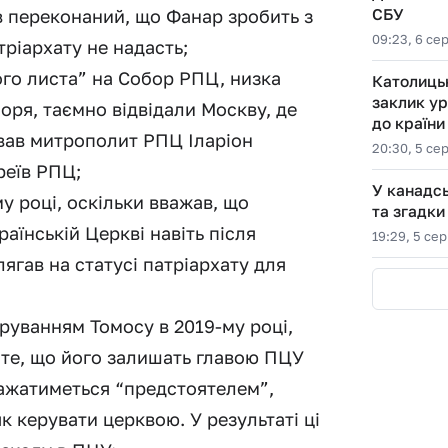
СБУ
в переконаний, що Фанар зробить з
09:23, 6 се
тріархату не надасть;
ого листа” на Собор РПЦ, низка
Католиць
заклик у
оря, таємно відвідали Москву, де
до країни
вав митрополит РПЦ Іларіон
20:30, 5 се
реїв РПЦ;
У канадсь
му році, оскільки вважав, що
та згадки
аїнській Церкві навіть після
19:29, 5 се
ягав на статусі патріархату для
руванням Томосу в 2019-му році,
 те, що його залишать главою ПЦУ
важатиметься “предстоятелем”,
к керувати церквою. У результаті ці