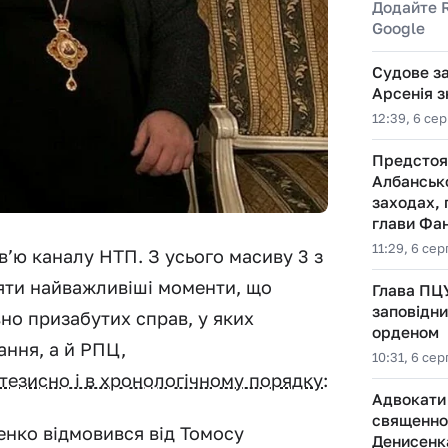
Додайте 
Google
Судове за
Арсенія з
12:39, 6 се
Предстоят
Албансько
заходах, 
глави Фа
11:29, 6 се
’ю каналу НТП. З усього масиву 3 з
яти найважливіші моменти, що
Глава ПЦ
заповідн
вно призабутих справ, у яких
орденом
ання, а й РПЦ,
10:31, 6 се
тезисно і в хронологічному порядку
:
Адвокати
священно
енко відмовився від Томосу
Денисенка