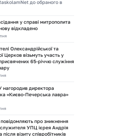
RaskolamNet до обраного в
сідання у справі митрополита
нову відкладено
рпня
елі Олександрійської та
ї Церков візьмуть участь у
присвячених 65-річчю служіння
нару
рпня
У нагородив директора
ика «Києво-Печерська лавра»
рпня
 повідомляють про зникнення
служителя УПЦ ієрея Андрія
 після візиту співробітників